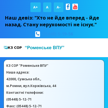
A+
А
A-
Наш девіз: "Хто не йде вперед - йде
назад. Стану нерухомості не існує."
(05448) 5-19-56
КЗ СОР "Роменське ВПУ"
Наша адреса:
42000, Сумська обл.,
м.Ромни, вул.Коржівська, 44
Контактні телефони:
(05448) 5-12-71
Факс: (05448) 5-12-71