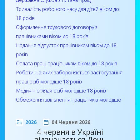
Державна служба з питань праці
область) на навчання прибули 28
Тривалість робочого часу для дітей віком до
представників закладів професійної освіти –
18 років
реципієнтів Проєкту.
Оформлення трудового договору з
працівниками віком до 18 років
Надання відпусток працівникам віком до 18
років
Оплата праці працівникам віком до 18 років
Роботи, на яких забороняється застосування
праці осіб молодше 18 років
Медичні огляди осіб молодше 18 років
Обмеження звільнення працівників молодше
18 років
Охорона праці для неповнолітніх працівників
2026
04 Червня 2026
4 червня в Україні
відзначається День