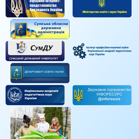
Тренерами проєкту проведено тренінги з
тем «Моніторинг співпраці закладів освіти з
підприємствами», «Сканування партнера за
системою DISC».
Присутні виконували вправи командами з
розпізнання стилю поведінки партнера,
способи прийняття ним рішень та реакцію на
стрес.
Представники закладів складали перелік