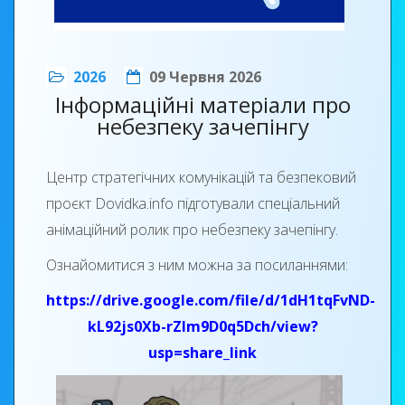
2026
09 Червня 2026
Інформаційні матеріали про
небезпеку зачепінгу
Центр стратегічних комунікацій та безпековий
проєкт Dovidka.info підготували спеціальний
анімаційний ролик про небезпеку зачепінгу.
Ознайомитися з ним можна за посиланнями:
https://drive.google.com/file/d/1dH1tqFvND-
kL92js0Xb-rZIm9D0q5Dch/view?
usp=share_link