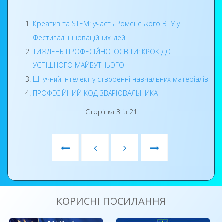
Креатив та STEM: участь Роменського ВПУ у
Фестивалі інноваційних ідей
З метою вшанування пам’яті загиблих
ТИЖДЕНЬ ПРОФЕСІЙНОЇ ОСВІТИ: КРОК ДО
українських дітей студенти училища
УСПІШНОГО МАЙБУТНЬОГО
долучилися до Всеукраїнської акції «Голоси
Штучний інтелект у створенні навчальних матеріалів
дітей». Учасники заходу вшанували пам’ять
ПРОФЕСІЙНИЙ КОД ЗВАРЮВАЛЬНИКА
загиблих маленьких українців хвилиною
мовчання та розмістили символічні журавлики
Сторінка 3 із 21
і дзвіночки, які уособлюють голоси дітей, що
вже ніколи не пролунають.
КОРИСНІ ПОСИЛАННЯ