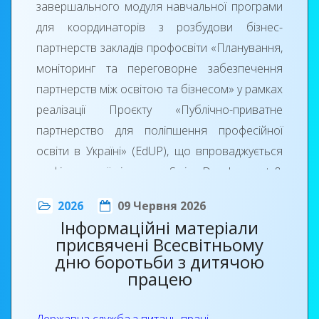
завершального модуля навчальної програми
для координаторів з розбудови бізнес-
партнерств закладів профосвіти «Планування,
моніторинг та переговорне забезпечення
партнерств між освітою та бізнесом» у рамках
реалізації Проєкту «Публічно-приватне
партнерство для поліпшення професійної
освіти в Україні» (EdUP), що впроваджується
за фінансової підтримки Swiss Development &
Cooperation – Швейцарської агенції розвитку
2026
09 Червня 2026
та співробітництва, ТОВ «Геберіт Трейдінг»,
Інформаційні матеріали
ТОВ «Сіка Україна» та виконується
присвячені Всесвітньому
Swisscontact Eastern Europe за підтримки
дню боротьби з дитячою
Міністерства освіти і науки України.
працею
До села Поляниця (Івано-Франківська