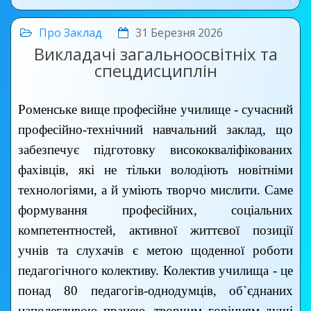
Про Заклад
31 Березня 2026
Викладачі загальноосвітніх та
спецдисциплін
Роменське вище професійне училище - сучасний
професійно-технічний навчальний заклад, що
забезпечує підготовку висококваліфікованих
фахівців, які не тільки володіють новітніми
технологіями, а й уміють творчо мислити. Саме
формування професійних, соціальних
компетентностей, активної життєвої позиції
учнів та слухачів є метою щоденної роботи
педагогічного колективу. Колектив училища - це
понад 80 педагогів-однодумців, об`єднаних
наполегливою працею, творчим горінням душі