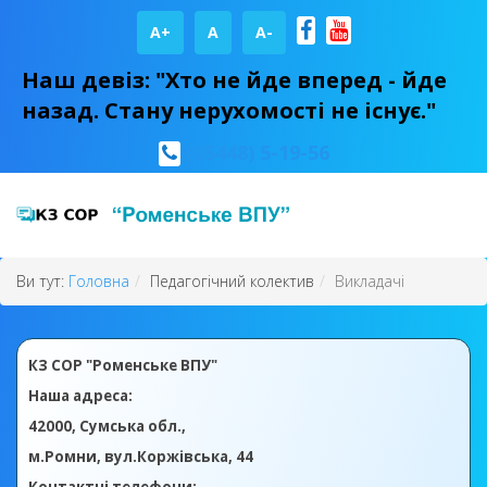
A+
А
A-
Наш девіз: "Хто не йде вперед - йде
назад. Стану нерухомості не існує."
(05448) 5-19-56
Ви тут:
Головна
Педагогічний колектив
Викладачі
КЗ СОР "Роменське ВПУ"
Наша адреса:
42000, Сумська обл.,
м.Ромни, вул.Коржівська, 44