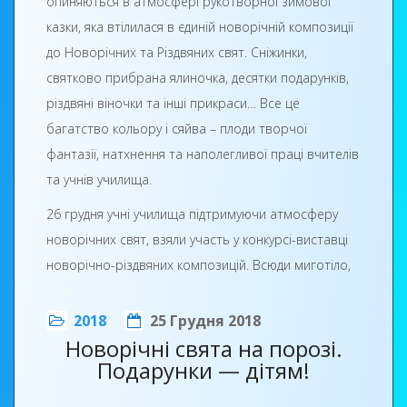
опиняються в атмосфері рукотворної зимової
ошатно прикрашена ялинка виблискувала
казки, яка втілилася в єдиній новорічній композиції
яскравими кульками, гірлянди мерехтіли
до Новорічних та Різдвяних свят. Сніжинки,
різнокольоровими вогниками.
святково прибрана ялиночка, десятки подарунків,
різдвяні віночки та інші прикраси… Все це
Без всесвітньо відомого доброго дідуся-чарівника
багатство кольору і сяйва – плоди творчої
ранок, звичайно ж, неможливий. Наше новорічне
фантазії, натхнення та наполегливої праці вчителів
свято не обійшлося без Діда Мороза та інших
та учнів училища.
веселих героїв: Клоуна, Ведмедика, баби Яги та
Жаби. Малюки заздалегідь готували виступи для
26 грудня учні училища підтримуючи атмосферу
старого, за що отримували прємні сюрпризи. Дід із
новорічних свят, взяли участь у конкурсі-виставці
великим задоволенням грав із малечою в
новорічно-різдвяних композицій. Всюди миготіло,
різноманітні ігри, танцював, співав, водив
блищало, переливалося яскравими барвами
хороводи. Це дозволило зробити особливо
розмаїття новорічних прикрас. Було представлено
2018
25 Грудня 2018
веселим і яскравим новорічне свято для малечі.
безліч композицій, створених руками юних
Новорічні свята на порозі.
Подарунки — дітям!
майстрів. Відвідувачі виставки на деякий час
Крім Діда Мороза, на святі обов`язково був
поринули у чарівний світ, створений творчою
присутній ще один не менш важливий персонаж -