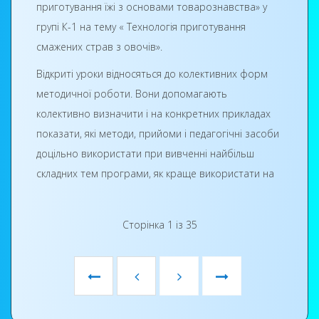
приготування їжі з основами товарознавства» у
Міністерством освіти і науки України для учнів шкіл
- навчальна дисципліна;
групі К-1 на тему « Технологія приготування
району.
- правила здійснення технологічного процесу;
смажених страв з овочів».
- органолептичні показники якості страв;
Відкриті уроки відносяться до колективних форм
- оригінальність подачі страв;
методичної роботи. Вони допомагають
колективно визначити і на конкретних прикладах
- дотримання норм часу, інше.
показати, які методи, прийоми і педагогічні засоби
Учні продемонстрували уміння з приготування
доцільно використати при вивченні найбільш
страв, які закріпили і вдосконалили під час
складних тем програми, як краще використати на
проходження виробничої практики на робочих
уроках технічні засоби навчання, як організувати і
місцях закладів споживання їжі. Всім відомо, що
провести лабораторно-практичні роботи, як при
кожен ресторан, кафе характеризується
Сторінка 1 із 35
мінімальних затратах навчального часу добитись
особливістю як у зовнішньому оформленні так і в
ефективного засвоєння учнями нового
технології приготування страв, що суттєво
навчального матеріалу, як вчити учнів думати,
відрізняє їх один від одного. Учні, працюючи в них,
робити висновки. Саме це і намагалася
отримали багаж різноманітних ідей, і тому при
продемонструвати на уроці Наталія Миколаївна.