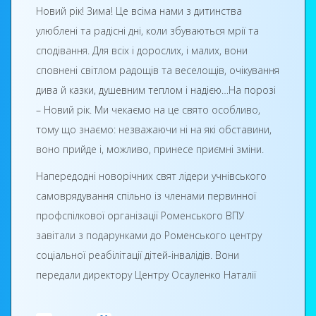
уявою та фантазіями молоді. Назви композицій
Новий рік! Зима! Це всіма нами з дитинства
Снігуронька! Для неї також співали веселі пісеньки й
говорять самі за себе: «Зимова казка», «Новорічна
улюблені та радісні дні, коли збуваються мрії та
розповідали віршики. Вона допомагала дідусеві
фантазія», «Різдвяний віночок», «Новорічна
сподівання. Для всіх і дорослих, і малих, вони
гідно оцінити заслуги малюків, всі добрі справи,
красуня», «Веселий сніговик» та ін.
сповнені світлом радощів та веселощів, очікування
здійснені ними за минулий рік.
дива й казки, душевним теплом і надією…На порозі
Роботи, представлені на виставці зроблені з
Цікавий сценарій, музичний супровід, казкові гості
– Новий рік. Ми чекаємо на це свято особливо,
різноманітних матеріалів, приваблювали
та солодкі подарунки створили святкову
тому що знаємо: незважаючи ні на які обставини,
відвідувачів оригінальністю та красою. Погляд
атмосферу, забезпечили святковий настрій та
воно прийде і, можливо, принесе приємні зміни.
відвідувачів не міг не зупинитися на різдвяних
залишили чудові враження дітям та батькам.
віночках та ялинках, підсвічниках, свічках, листівках,
Напередодні новорічних свят лідери учнівського
ялинкових прикрасах та інших новорічних
самоврядування спільно із членами первинної
виробах. Всього не перелічити. Яскравість та
профспілкової організації Роменського ВПУ
оригінальність новорічних «шедеврів» вабила до
завітали з подарунками до Роменського центру
себе всіх.
соціальної реабілітації дітей-інвалідів. Вони
передали директору Центру Осауленко Наталії
А попереду Новорічна ялинка, веселі зимові
Анатоліївні набори для проведення розвиваючих
канікули з Різдвяним вертепом, колядками,
ігор, тренінгів та занять із дітками.