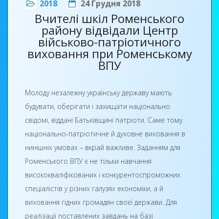
щедрівками, іграми, незабутніми враженнями.
2018
24 Грудня 2018
Вчителі шкіл Роменського
Щаслива зимова казка запрошує до себе всіх!
До Нового року залишилося менше десяти днів. І
району відвідали Центр
це справді чарівний час, коли треба вірити у
військово-патріотичного
чудеса і здійснення мрій та створювати невеличкі
виховання при Роменському
дива самотужки. «Хай же у кожному домі й дитячому
ВПУ
серці завжди буде світло і радісно. Гарно
навчайтеся і радуйте своїми успіхами, дорогі наші
Молоду незалежну українську державу мають
діти! Посміхайтеся, адже від ваших посмішок
будувати, оберігати і захищати національно
новорічні свята світліші і радісніші», - звернулася до
свідомі, віддані Батьківщині патріоти. Саме тому
дітей соціальний педагог училища Прокопенко Т. І.
національно-патріотичне й духовне виховання в
Від усієї душі побажала присутнім великого
нинішніх умовах – вкрай важливе. Заданням для
людського щастя, міцного здоров`я, добра й
Роменського ВПУ є не тільки навчання
радості, вірних друзів та близьких людей поруч,
висококваліфікованих і конкурентоспроможних
натхнення в роботі та успіхів у всіх добрих
спеціалістів у різних галузях економіки, а й
починаннях, надії на краще майбутнє.
виховання гідних громадян своєї держави. Для
реалізації поставлених завдань на базі