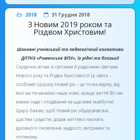
2018
31 Грудня 2018
З Новим 2019 роком та
Різдвом Христовим!
Шановні учнівський та педагогічний колективи
ДПТНЗ «Роменське ВПУ», їх рідні та близькі!
Сердечно вітаю зі світлими й радісними святами
Нового року та Різдва Христового! Ці свята –
особливі! Щоразу Новий рік – це точка відліку, від
якої ми починаємо наше нове, краще життя! Всі ми
маємо надії і сподівання на щасливе майбутнє!
Щиро бажаю, щоб Новий рік обдарував вас
щастям і радістю, додав життєвої наснаги,
духовного оновлення, мудрості, витримки та
оптимізму.