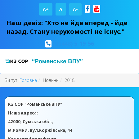
A+
А
A-
Наш девіз: "Хто не йде вперед - йде
назад. Стану нерухомості не існує."
(05448) 5-19-56
Ви тут:
Головна
Новини
2018
КЗ СОР "Роменське ВПУ"
Наша адреса:
42000, Сумська обл.,
м.Ромни, вул.Коржівська, 44