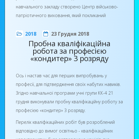
навчального закладу створено Центр військово-
патріотичного виховання, який покликаний
сприяти не тільки розвитку національної свідомості
учнів, а й готувати молодь стати на захист своєї
2018
23 Грудня 2018
Пробна кваліфікаційна
Вітчизни.
робота за професією
22 грудня на базі Центру військово-патріотичного
«кондитер» 3 розряду
виховання було проведено екскурсію для вчителів
шкіл Роменського району з метою ознайомлення їх
Ось і настав час для перших випробувань у
На фото: лідери учнівського самоврядування спільно із
із діяльністю Центру та можливостями
професії, для підтвердження своїх набутих навиків.
членами первинної профспілкової організації
відпрацювання з учнями шкіл району тем
Згідно навчальної програми учні групи КК-4 21
Роменського ВПУ завітали з подарунками до
навчальної програми з предмета "Захист
грудня виконували пробну кваліфікаційну роботу за
Роменського центру соціальної реабілітації дітей-
Вітчизни", які не забезпечені матеріальними
професією «кондитер» 3 розряду.
інвалідів
ресурсами у своїх школах. Вони оглянули нову
Перелік кваліфікаційних робіт був розроблений
навчальну зброю, а саме: макети автоматів,
відповідно до вимог освітньо - кваліфікаційних
пневматичні гвинтівки, взяли участь у неповному