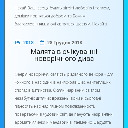
Нехай Ваші серця будуть зігріті любов`ю і теплом,
домівки повняться добром та Божим
благословінням, а очі світяться щастям. Нехай з
останніми хвилинами Старого року вас покинуть
турботи та негаразди, а Новий - 2019 рік буде
2018
28 Грудня 2018
щедрим на цікаві плани, нові досягнення та
Малята в очікуванні
професійні перемоги.
новорічного дива
Бажаю, щоб Різдвяна зоря запалила у ваших
Феєрія новоріччя, святість різдвяного вечора – для
серцях вогонь віри та любові, надії та оптимізму,
кожного з нас один із найяскравіших, найтепліших
наснаги та невичерпної енергії ! Нехай Рік новий
спогадів дитинства. Осяяні чарівним світлом
буде для Вас багатим на добро, щедрим на успіхи і
незабутніх дитячих вражень, вони й сьогодні
вдачі, везіння.
підносять нас над плином повсякденності,
Веселих вам колядок, щедрих подарунків,
повертаючи в чудовий світ, де панують незрівнянні
примноження добрих справ та значного
аромати ялинки й мандаринів, таємничо шарудять
продовження життя! Хай щастить в усіх