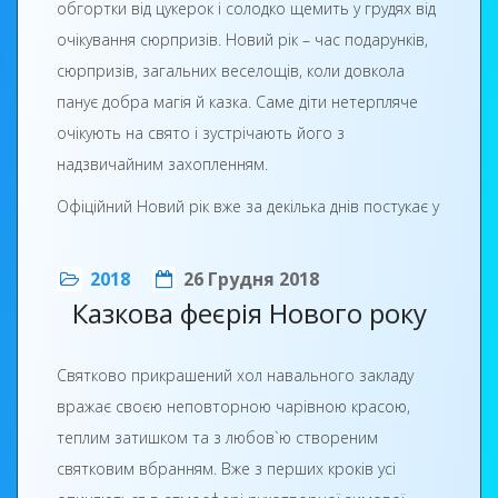
обгортки від цукерок і солодко щемить у грудях від
починаннях, благословенною буде життєва
очікування сюрпризів. Новий рік – час подарунків,
дорога, прихильною доля, твердою надія й
сюрпризів, загальних веселощів, коли довкола
незламною воля на добрії діла.
панує добра магія й казка. Саме діти нетерпляче
Дай Боже Вам любові і тепла,
очікують на свято і зустрічають його з
надзвичайним захопленням.
Добра в сім`ї і затишку в оселі,
Офіційний Новий рік вже за декілька днів постукає у
Щоб щастя світла музика текла
двері кожної оселі, а ось для найменших мешканців
В різдвяні свята, щедрі і веселі!
нашого міста, казкова пора вже настала. 28 грудня
2018
26 Грудня 2018
Хай здійснює бажання рік Новий,
2018 року за гарною традицією напередодні
Казкова феєрія Нового року
Нового року для дітей та онуків працівників ДПТНЗ
Училище хай наше процвітає,
«Роменське ВПУ» було організовано дитячий
Святково прикрашений хол навального закладу
З чудовим святом, радості і мрій
ранок. Створили новорічне дійство активісти
вражає своєю неповторною чарівною красою,
Я щиро і сердечно всіх вітаю!
учнівського самоврядування та профспілковий
теплим затишком та з любов`ю створеним
комітет Роменського ВПУ.
З повагою, директор ДПТНЗ «Роменське ВПУ»
святковим вбранням. Вже з перших кроків усі
Павло Помаран
Святковий настрій відчувався на кожному кроці: