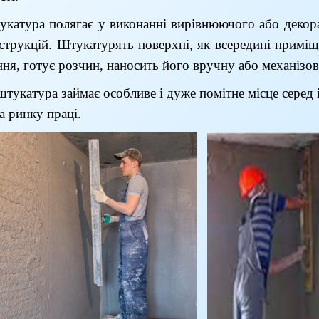
укатура полягає у виконанні вирівнюючого або декора
струкцій. Штукатурять поверхні, як всередині приміщ
ня, готує розчин, наносить його вручну або механізов
штукатура займає особливе і дуже помітне місце серед 
а ринку праці.