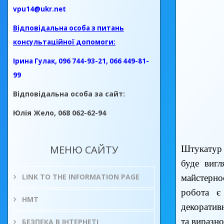
vpu14@ukr.net
Відповідальна особа з питань
консультаційної допомоги:
Ірина Гулак, 096 744-93-21, 066 449-81-
99
Відповідальна особа за сайт:
Юлія Жело, 068 062-62-94
МЕНЮ САЙТУ
Штукатур 
буде вигл
LINK TO THE INFORMATION PAGE
майстерно
робота є
НМТ
декоратив
та виразно
БЕЗПЕКА В ІНТЕРНЕТІ