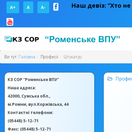
Наш девіз: "Хто не
A+
А
A-
Ви тут:
Головна
Професії
Штукатур
Профес
КЗ СОР "Роменське ВПУ"
Наша адреса:
42000, Сумська обл.,
м.Ромни, вул.Коржівська, 44
Контактні телефони:
(05448) 5-12-71
Факс: (05448) 5-12-71