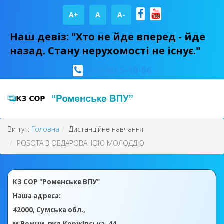
A+
А
A-
Наш девіз: "Хто не йде вперед - йде
назад. Стану нерухомості не існує."
(05448) 5-19-56
Ви тут:
Головна
Дистанційне навчання
РОБОТА З ОБДАРОВАНОЮ МОЛОДДЮ
КЗ СОР "Роменське ВПУ"
Наша адреса:
42000, Сумська обл.,