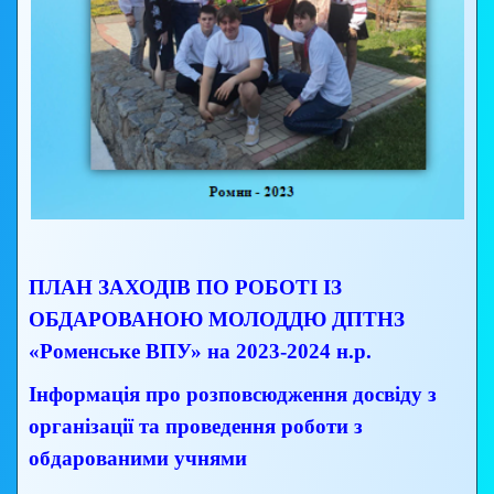
ПЛАН ЗАХОДІВ ПО РОБОТІ ІЗ
ОБДАРОВАНОЮ МОЛОДДЮ ДПТНЗ
«Роменське ВПУ» на 2023-2024 н.р.
Інформація про розповсюдження досвіду з
організації та проведення роботи з
обдарованими учнями