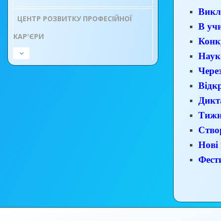
Викл
ЦЕНТР РОЗВИТКУ ПРОФЕСІЙНОЇ
В уч
КАР'ЄРИ
Конк
Наук
Чере
Відк
Дикт
Тижн
Ство
Нові 
Фести