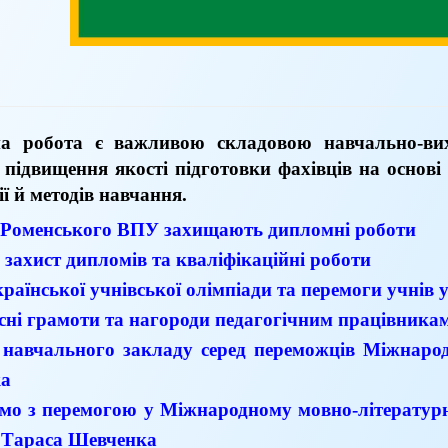
а робота є важливою складовою навчально-ви
 підвищення якості підготовки фахівців на основі 
ії й методів навчання.
 Роменського ВПУ захищають дипломні роботи
 захист дипломів та кваліфікаційні роботи
країнської учнівської олімпіади та перемоги учнів
сні грамоти та нагороди педагогічним працівник
 навчального закладу серед переможців Міжнарод
а
ємо з перемогою у Міжнародному мовно-літературно
і Тараса Шевченка