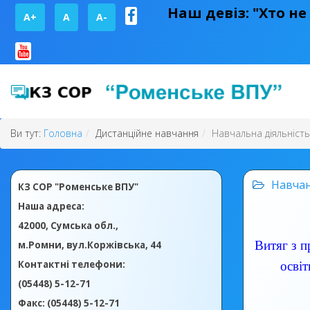
Наш девіз: "Хто не
A+
А
A-
Ви тут:
Головна
Дистанційне навчання
Навчальна діяльність
Навча
КЗ СОР "Роменське ВПУ"
Наша адреса:
42000, Сумська обл.,
Витяг з п
м.Ромни, вул.Коржівська, 44
Контактні телефони:
осві
(05448) 5-12-71
Факс: (05448) 5-12-71