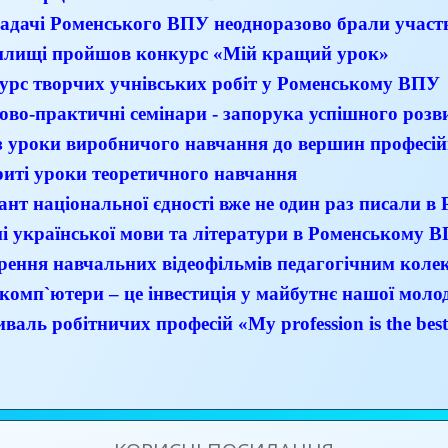
адачі Роменського ВПУ неодноразово брали участь
илищі пройшов конкурс «Мій кращий урок»
урс творчих учнівських робіт у Роменському ВПУ
ово-практичні семінари - запорука успішного розв
з уроки виробничого навчання до вершин професій
риті уроки теоретичного навчання
ант національної єдності вже не один раз писали 
і української мови та літератури в Роменському 
рення навчальних відеофільмів педагогічним кол
комп`ютери – це інвестиція у майбутнє нашої молод
валь робітничих професій «My profession is the bes