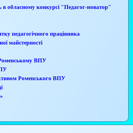
 в обласному конкурсі "Педагог-новатор"
итку педагогічного працівника
ної майстерності
в Роменському ВПУ
ВПУ
ективом Роменського ВПУ
і
t»