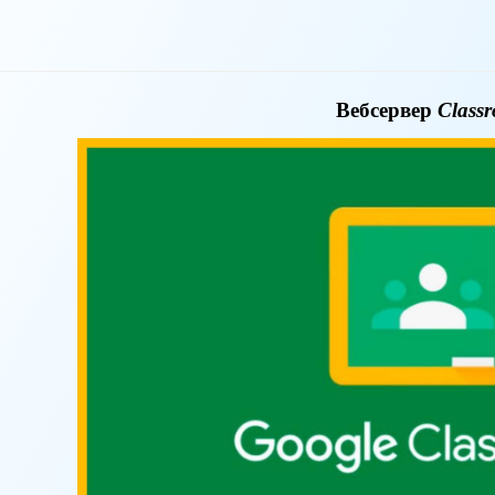
Вебсервер
Class