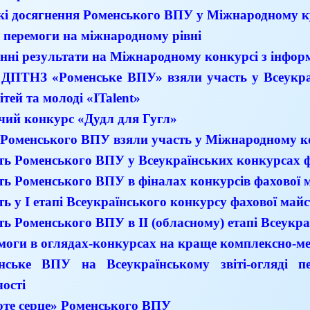
кі досягнення Роменського ВПУ у Міжнародному к
 перемоги на міжнародному рівні
інні результати на Міжнародному конкурсі з інфор
 ДПТНЗ «Роменське ВПУ» взяли участь у Всеукраї
ітей та молоді «ITalent»
чий конкурс «Дудл для Гугл»
 Роменського ВПУ взяли участь у Міжнародному 
ть Роменського ВПУ у Всеукраїнських конкурсах ф
ть Роменського ВПУ в фіналах конкурсів фахової м
ь у І етапі Всеукраїнського конкурсу фахової майст
ть Роменського ВПУ в ІІ (обласному) етапі Всеукра
моги в оглядах-конкурсах на краще комплексно-ме
нське ВПУ на Всеукраїнському звіті-огляді пе
чості
оте серце» Роменського ВПУ