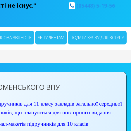
і не існує."
(05448) 5-19-56
СОВА ЗВІТНІСТЬ
АБІТУРІЄНТАМ
ПОДАТИ ЗАЯВУ ДЛЯ ВСТУПУ
РОМЕНСЬКОГО ВПУ
ручників для 11 класу закладів загальної середньої
чників, що плануються для повторного видання
ал-макетів підручників для 10 класів