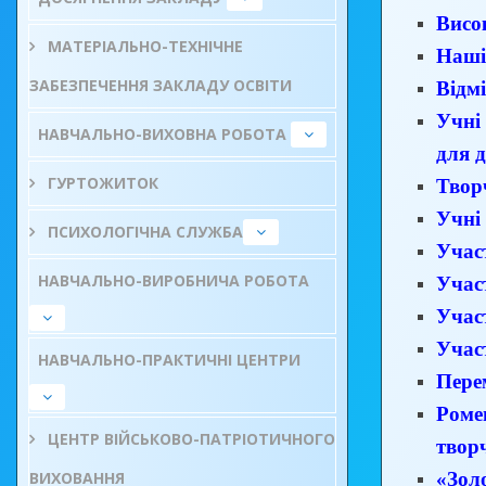
Висо
МАТЕРІАЛЬНО-ТЕХНІЧНЕ
Наші
ЗАБЕЗПЕЧЕННЯ ЗАКЛАДУ ОСВІТИ
Відм
Учні
НАВЧАЛЬНО-ВИХОВНА РОБОТА
для д
ГУРТОЖИТОК
Твор
Учні
ПСИХОЛОГІЧНА СЛУЖБА
Учас
НАВЧАЛЬНО-ВИРОБНИЧА РОБОТА
Учас
Участ
Учас
НАВЧАЛЬНО-ПРАКТИЧНІ ЦЕНТРИ
Пере
Роме
ЦЕНТР ВІЙСЬКОВО-ПАТРІОТИЧНОГО
твор
ВИХОВАННЯ
«Зол