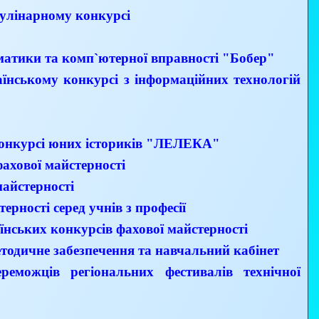
улінарному конкурсі
матики та комп`ютерної вправності "Бобер"
нському конкурсі з інформаційних технологій
конкурсі юних істориків "ЛЕЛЕКА"
ахової майстерності
айстерності
ерності серед учнів з професії
їнських конкурсів фахової майстерності
тодичне забезпечення та навчальний кабінет
реможців регіональних фестивалів технічної