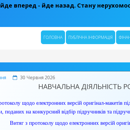
 йде вперед - йде назад. Стану нерухомост
ГОЛОВНА
ПУБЛІЧНА ІНФОРМАЦІЯ
ФІНАН
ння
30 Червня 2026
НАВЧАЛЬНА ДІЯЛЬНІСТЬ 
ротоколу щодо електронних версій оригінал-макетів під
ти, поданих на конкурсний відбір підручників та підру
Витяг з протоколу щодо електронних версій оригін