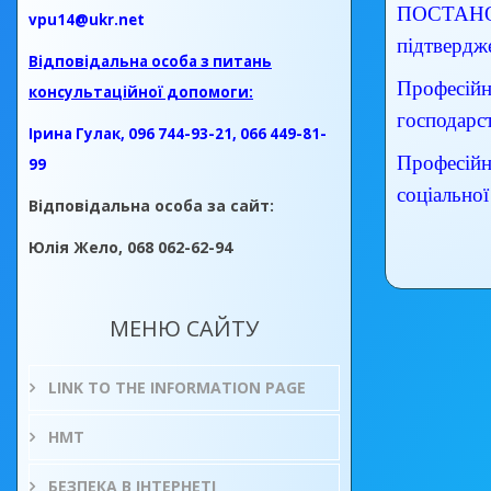
ПОСТАНО
vpu14@ukr.net
підтвердж
Відповідальна особа з питань
Професійни
консультаційної допомоги:
господарс
Ірина Гулак, 096 744-93-21, 066 449-81-
Професійн
99
соціально
Відповідальна особа за сайт:
Юлія Жело, 068 062-62-94
МЕНЮ САЙТУ
LINK TO THE INFORMATION PAGE
НМТ
БЕЗПЕКА В ІНТЕРНЕТІ