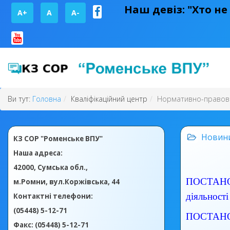
Наш девіз: "Хто не
A+
А
A-
Ви тут:
Головна
Кваліфікаційний центр
Нормативно-правова
Новин
КЗ СОР "Роменське ВПУ"
Наша адреса:
42000, Сумська обл.,
ПОСТАНОВА
м.Ромни, вул.Коржівська, 44
діяльності
Контактні телефони:
(05448) 5-12-71
ПОСТАНОВА
Факс: (05448) 5-12-71