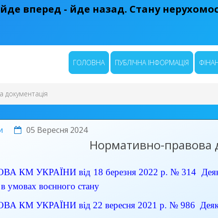
 йде вперед - йде назад. Стану нерухомост
ГОЛОВНА
ПУБЛІЧНА ІНФОРМАЦІЯ
ФІНАН
 документація
и
05 Вересня 2024
Нормативно-правова 
 КМ УКРАЇНИ від 18 березня 2022 р. № 314 Деякі 
 в умовах воєнного стану
 КМ УКРАЇНИ від 22 вересня 2021 р. № 986 Деякі пи