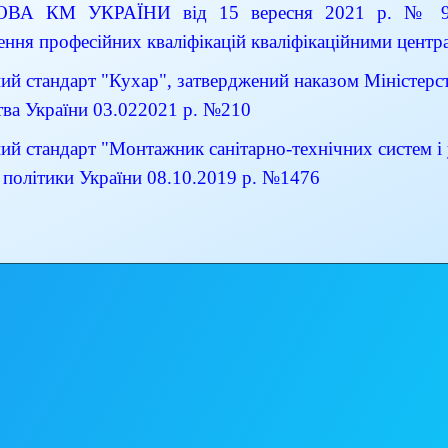
ВА КМ УКРАЇНИ від 15 вересня 2021 р. № 956
ення професійних кваліфікацій кваліфікаційними центр
й стандарт "Кухар", затверджений наказом Міністерств
тва України 03.022021 р. №210
ий стандарт "Монтажник санітарно-технічних систем і 
ї політики України 08.10.2019 р. №1476