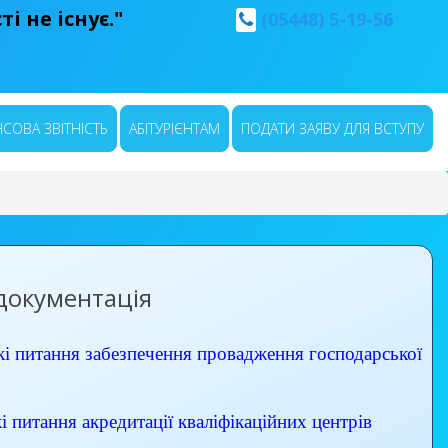
і не існує."
(05448) 5-19-56
СОВА ЗВІТНІСТЬ
АБІТУРІЄНТАМ
ПОДАТИ ЗАЯВУ ДЛЯ ВСТУПУ
документація
питання забезпечення провадження господарської
тання акредитації кваліфікаційних центрів