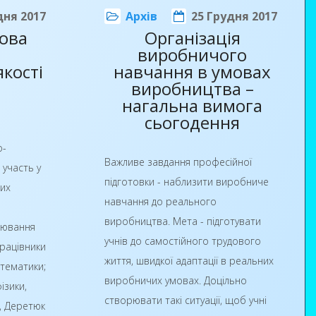
а
теж вирішили підтримати атмосферу
дня 2017
Архів
25 Грудня 2017
і,
дова
Організація
новорічних свят, взявши участь у
рослини,
виробничого
конкурсі-виставці новорічно-
кості
навчання в умовах
різдвяних композицій «Хай рік
виробництва –
кнутися до
новий, Різдво Христове, Вам
нагальна вимога
у – і ось
подарують дні казкові…»
сьогодення
сі
Завдяки фантазії, винахідливості,
д
о-
старанню рук юних майстрів хол
Важливе завдання професійної
жна
 участь у
училища на І-му поверсі
підготовки - наблизити виробниче
и,
их
перетворився на справжнє казкове
навчання до реального
 речовину,
диво. Всюди миготіло, блищало,
виробництва. Мета - підготувати
ть
нювання
переливалося яскравими барвами
учнів до самостійного трудового
творити.
працівники
розмаїття новорічних прикрас. Було
життя, швидкої адаптації в реальних
атематики;
представлено безліч композицій,
виробничих умовах. Доцільно
ізики,
створених руками юних майстрів.
створювати такі ситуації, щоб учні
дметів
ї, Деретюк