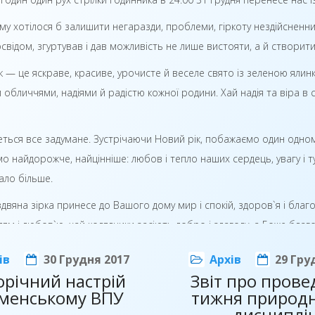
му хотілося б залишити негаразди, проблеми, гіркоту нездійсненних
свідом, згуртував і дав можливість не лише вистояти, а й створит
к — це яскраве, красиве, урочисте й веселе свято із зеленою яли
 обличчями, надіями й радістю кожної родини. Хай надія та віра в 
еться все задумане. Зустрічаючи Новий рік, побажаємо один одному 
о найдорожче, найцінніше: любов і тепло наших сердець, увагу і
ало більше.
здвяна зірка принесе до Вашого дому мир і спокій, здоров`я і бла
ям і любов`ю, хай колядники засіють добро і злагоду, а Боже благо
вий рік буде щедрим для Вас на цікаві плани та творчі успіхи, при
ів
30 Грудня 2017
Архів
29 Гру
ості обраної мети та енергію для її досягнення.
річний настрій
Звіт про пров
оменському ВПУ
тижня природ
ам й удачі, щастя і благополуччя!
дисциплі