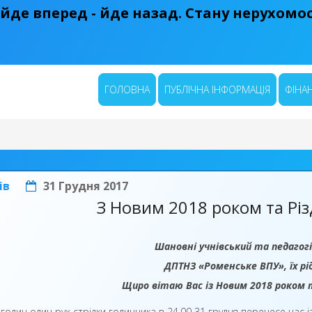
 йде вперед - йде назад. Стану нерухомост
ГОЛОВНА
ПУБЛІЧНА ІНФОРМАЦІЯ
ФІНАН
ів
31 Грудня 2017
З Новим 2018 роком та Рі
Шановні учнівський та педагог
ДПТНЗ «Роменське ВПУ», їх рід
Щиро вітаю Вас із Новим 2018 роком 
 годин один рух стрілки годинника в 24.00 31 грудня перенесе нас і