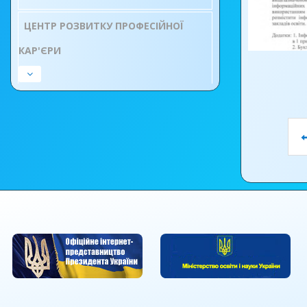
27.12. у
ЦЕНТР РОЗВИТКУ ПРОФЕСІЙНОЇ
підведен
КАР'ЄРИ
відбувся
Завітали
педагогі
та Снігур
наступа
Різдвяни
артистів
новорічн
жарти, сп
сцені пе
небайдужі
люди, ко
життя яс
змістовн