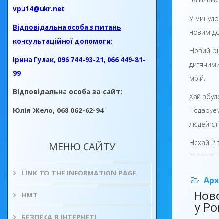
vpu14@ukr.net
У минуло
Відповідальна особа з питань
новим до
консультаційної допомоги:
Новий рі
Ірина Гулак, 096 744-93-21, 066 449-81-
дитячими
99
мрій.
Відповідальна особа за сайт:
Хай збуд
Юлія Жело, 068 062-62-94
Подаруєм
людей ст
Нехай Рі
МЕНЮ САЙТУ
милосерд
LINK TO THE INFORMATION PAGE
Нехай Но
Арх
правильн
Ново
НМТ
у Р
Успіхів В
БЕЗПЕКА В ІНТЕРНЕТІ