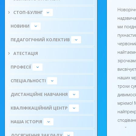
Новорічн
СТОП-БУЛІНГ
надзвича
НОВИНИ
ми поєдн
пухнастий
ПЕДАГОГІЧНИЙ КОЛЕКТИВ
червоний
найтаємн
АТЕСТАЦІЯ
зірочкам
ПРОФЕСІЇ
висвічує
наших мрі
СПЕЦІАЛЬНОСТІ
трохи су
ДИСТАНЦІЙНЕ НАВЧАННЯ
дивимося
мріємо! 
КВАЛІФІКАЦІЙНИЙ ЦЕНТР
найпрекр
сподіван
НАША ІСТОРІЯ
знайти с
ДОСЯГНЕННЯ ЗАКЛАДУ