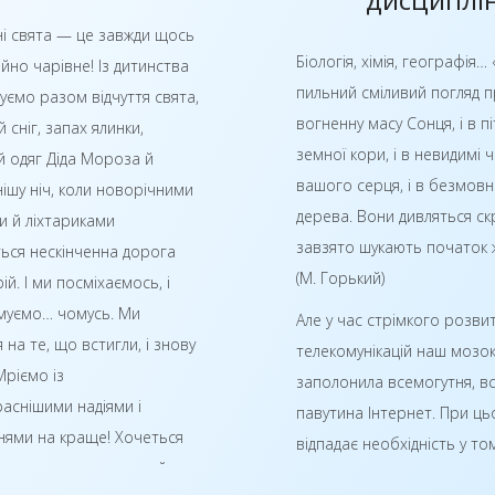
З повагою, директор ДПТНЗ «Роменсь
і свята — це завжди щось
Біологія, хімія, географія… 
йно чарівне! Із дитинства
пильний сміливий погляд п
уємо разом відчуття свята,
вогненну масу Сонця, і в п
 сніг, запах ялинки,
земної кори, і в невидимі 
 одяг Діда Мороза й
вашого серця, і в безмовн
ішу ніч, коли новорічними
дерева. Вони дивляться скр
и й ліхтариками
завзято шукають початок 
ться нескінченна дорога
(М. Горький)
й. І ми посміхаємось, і
муємо… чомусь. Ми
Але у час стрімкого розвит
 на те, що встигли, і знову
телекомунікацій наш мозо
Мріємо із
заполонила всемогутня, вс
аснішими надіями і
павутина Інтернет. При ць
нями на краще! Хочеться
відпадає необхідність у то
вою дорогу до щастя й
подумати над тим чи інши