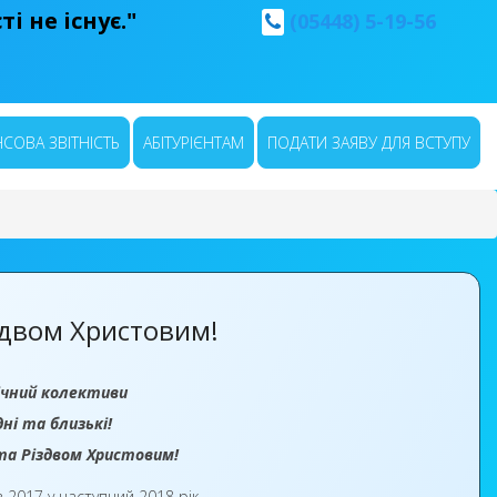
і не існує."
(05448) 5-19-56
СОВА ЗВІТНІСТЬ
АБІТУРІЄНТАМ
ПОДАТИ ЗАЯВУ ДЛЯ ВСТУПУ
здвом Христовим!
ічний колективи
ні та близькі!
та Різдвом Христовим!
з 2017 у наступний 2018 рік.