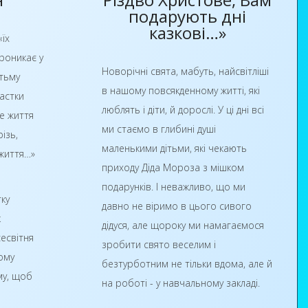
ке ВПУ» Павло Помаран
подарують дні
казкові…»
«їх
роникає у
Новорічні свята, мабуть, найсвітліші
ітьму
в нашому повсякденному житті, які
частки
люблять і діти, й дорослі. У ці дні всі
е життя
ми стаємо в глибині душі
ізь,
маленькими дітьми, які чекають
життя…»
приходу Діда Мороза з мішком
подарунків. І неважливо, що ми
ку
давно не віримо в цього сивого
к
дідуся, але щороку ми намагаємося
есвітня
зробити свято веселим і
ому
безтурботним не тільки вдома, але й
му, щоб
на роботі - у навчальному закладі.
м явищем,
Учні та працівники нашого училища