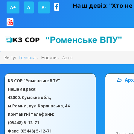
Наш девіз: "Хто не
A+
А
A-
Ви тут:
Головна
Новини
Архів
Арх
КЗ СОР "Роменське ВПУ"
Наша адреса:
42000, Сумська обл.,
м.Ромни, вул.Коржівська, 44
Контактні телефони:
(05448) 5-12-71
Факс: (05448) 5-12-71
За кілька