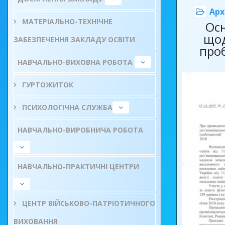
мати баг
Арх
щоб іти 
МАТЕРІАЛЬНО-ТЕХНІЧНЕ
Ос
зустріча
щод
ЗАБЕЗПЕЧЕННЯ ЗАКЛАДУ ОСВІТИ
залучаюч
про
різноман
НАВЧАЛЬНО-ВИХОВНА РОБОТА
щось сво
ГУРТОЖИТОК
Новий рі
з нас. Та
ПСИХОЛОГІЧНА СЛУЖБА
що у ці д
НАВЧАЛЬНО-ВИРОБНИЧА РОБОТА
року мин
та досяг
домогтис
НАВЧАЛЬНО-ПРАКТИЧНІ ЦЕНТРИ
помітним
поліпшен
ЦЕНТР ВІЙСЬКОВО-ПАТРІОТИЧНОГО
того, що
людей бу
ВИХОВАННЯ