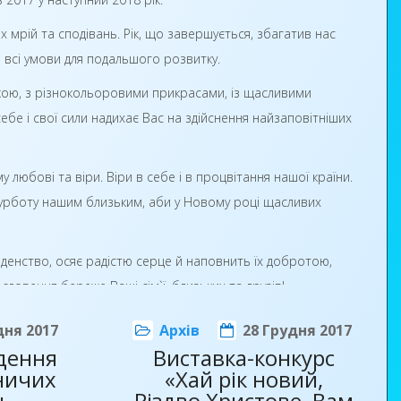
 мрій та сподівань. Рік, що завершується, збагатив нас
и всі умови для подальшого розвитку.
нкою, з різнокольоровими прикрасами, із щасливими
себе і свої сили надихає Вас на здійснення найзаповітніших
любові та віри. Віри в себе і в процвітання нашої країни.
 турботу нашим близьким, аби у Новому році щасливих
годенство, осяє радістю серце й наповнить їх добротою,
словення береже Ваші сім`ї, близьких та друзів!
несе із собою смак нових перемог, впевненість у
дня 2017
Архів
28 Грудня 2017
едення
Виставка-конкурс
ничих
«Хай рік новий,
н
Різдво Христове, Вам