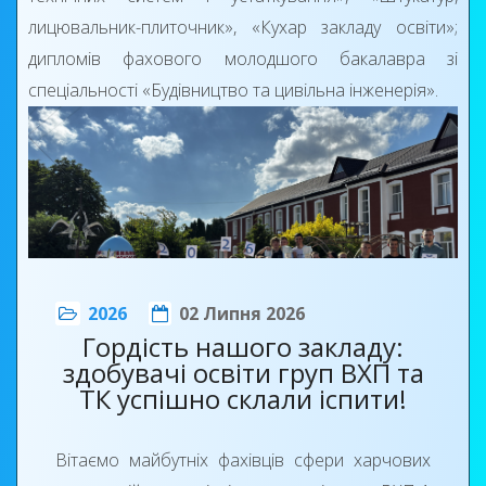
лицювальник-плиточник», «Кухар закладу освіти»;
дипломів фахового молодшого бакалавра зі
спеціальності «Будівництво та цивільна інженерія».
2026
02 Липня 2026
Гордість нашого закладу:
здобувачі освіти груп ВХП та
ТК успішно склали іспити!
Цей день став справжнім святом для студентів,
педагогів, батьків та всіх, хто протягом років
Вітаємо майбутніх фахівців сфери харчових
навчання підтримував молодь на шляху до