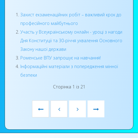
крокувати обраним шляхом, постійно
вдосконалювати свою майстерність, бути
Захист екзаменаційних робіт – важливий крок до
затребуваними фахівцями та гідними громадянами
професійного майбутнього
України.
Участь у Всеукраїнському онлайн - уроці з нагоди
Дня Конституції та 30-річчя ухвалення Основного
Закону нашої держави
Роменське ВПУ запрошує на навчання!
Інформаційні матеріали з попередження мінної
безпеки
Сторінка 1 із 21
Бажаємо нашим студентам не зупинятися на
Щиро вітаємо наших випускників із успішним
досягнутому! Нехай здобуті знання стануть
завершенням навчання! Бажаємо не
надійним фундаментом для подальшого
втрачати прагнення до професійного
професійного зростання, успішної кар'єри та
розвитку, сміливо втілювати свої знання на
нових перемог.
практиці та будувати успішне майбутнє. Нехай
Впевнено крокуйте до своєї мети — ми