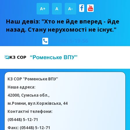
A+
А
A-
Наш девіз: "Хто не йде вперед - йде
назад. Стану нерухомості не існує."
(05448) 5-19-56
КЗ СОР "Роменське ВПУ"
Наша адреса:
42000, Сумська обл.,
м.Ромни, вул.Коржівська, 44
Контактні телефони:
(05448) 5-12-71
Факс: (05448) 5-12-71