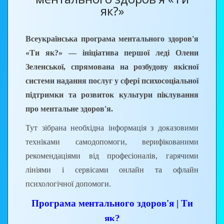
іспитів студенти продемонстрували справжню
як?»
професійну майстерність, розуміння сучасних
технологічних процесів, креативний підхід до
Всеукраїнська програма ментального здоров'я
завдань та високий рівень підготовки за
«Ти як?» — ініціатива першої леді Олени
своїми спеціальностями. За кожною
Зеленської, спрямована на розбудову якісної
відмінною оцінкою стоїть щоденна праця,
системи надання послуг у сфері психосоціальної
наполегливість та щире бажання стати
підтримки та розвиток культури піклування
кращими у своїй професії.
про ментальне здоров'я.
Тут зібрана необхідна інформація з доказовими
На святковому заході зі щирими словами
техніками самодопомоги, верифікованими
привітань до випускників звернулися: Оксана
рекомендаціями від професіоналів, гарячими
БОЯРКО, директор училища; Алла СКЛЯР, викладач
лініями і сервісами онлайн та офлайн
та класний керівник випускної групи, Людмила
психологічної допомоги.
КЛИМЕНКО, мама випускниці. Вони подякували
молоді за відповідальність і наполегливість у здобутті
Програма ментального здоров'я | Ти
знань та професійних навичок, побажали упевнено
як?