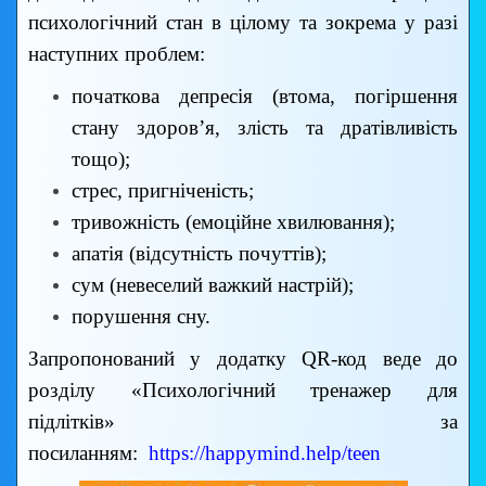
психологічний стан в цілому та зокрема у разі
наступних проблем:
початкова депресія (втома, погіршення
стану здоров’я, злість та дратівливість
тощо);
стрес, пригніченість;
тривожність (емоційне хвилювання);
апатія (відсутність почуттів);
сум (невеселий важкий настрій);
порушення сну.
Запропонований у додатку QR-код веде до
розділу «Психологічний тренажер для
підлітків» за
посиланням:
https://happymind.help/teen