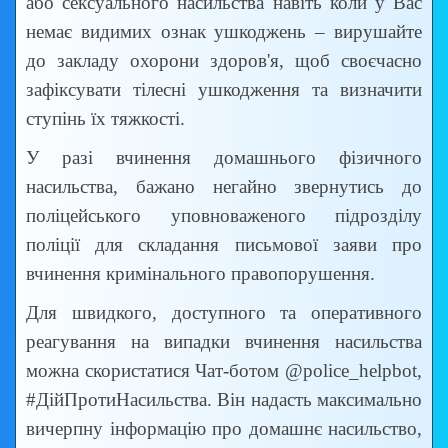
або сексуального насильства навіть коли у Вас
немає видимих ознак ушкоджень – вирушайте
до закладу охорони здоров'я, щоб своєчасно
зафіксувати тілесні ушкодження та визначити
ступінь їх тяжкості.
У разі вчинення домашнього фізичного
насильства, бажано негайно звернутись до
поліцейського уповноваженого підрозділу
поліції для складання письмової заяви про
вчинення кримінального правопорушення.
Для швидкого, доступного та оперативного
реагування на випадки вчинення насильства
можна скористатися Чат-ботом @police_helpbot,
#ДійПротиНасильства. Він надасть максимально
вичерпну інформацію про домашнє насильство,