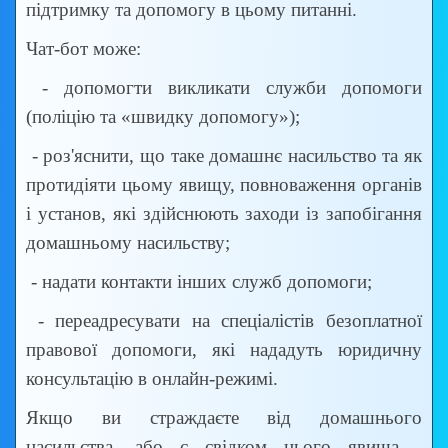
підтримку та допомогу в цьому питанні.
Чат-бот може:
- допомогти викликати служби допомоги
(поліцію та «швидку допомогу»);
- роз'яснити, що таке домашнє насильство та як
протидіяти цьому явищу, повноваження органів
і установ, які здійснюють заходи із запобігання
домашньому насильству;
- надати контакти інших служб допомоги;
- переадресувати на спеціалістів безоплатної
правової допомоги, які нададуть юридичну
консультацію в онлайн-режимі.
Якщо ви страждаєте від домашнього
насильства, або є свідком цього явища -