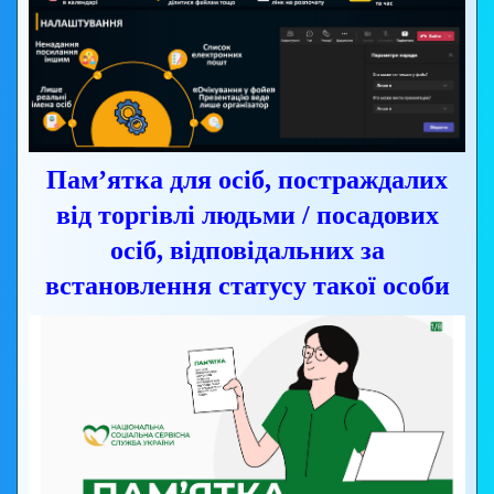
Пам’ятка для осіб, постраждалих
від торгівлі людьми / посадових
осіб, відповідальних за
встановлення статусу такої особи