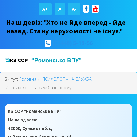
A+
А
A-
Наш девіз: "Хто не йде вперед - йде
назад. Стану нерухомості не існує."
(05448) 5-19-56
Ви тут:
Головна
ПСИХОЛОГІЧНА СЛУЖБА
Психологічна служба інформує
КЗ СОР "Роменське ВПУ"
Наша адреса:
42000, Сумська обл.,