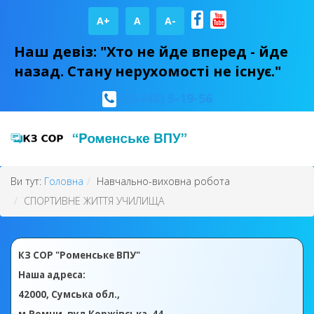
A+
А
A-
Наш девіз: "Хто не йде вперед - йде
назад. Стану нерухомості не існує."
(05448) 5-19-56
Ви тут:
Головна
Навчально-виховна робота
СПОРТИВНЕ ЖИТТЯ УЧИЛИЩА
КЗ СОР "Роменське ВПУ"
Наша адреса:
42000, Сумська обл.,