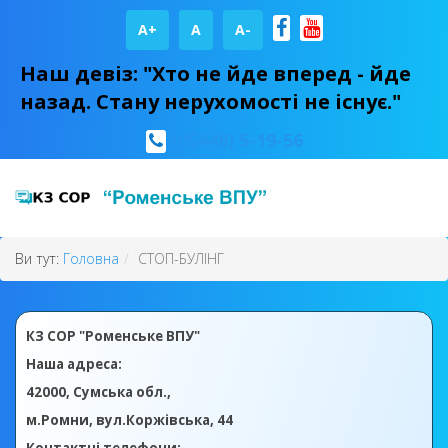
A+
А
A-
Наш девіз: "Хто не йде вперед - йде
назад. Стану нерухомості не існує."
(05448) 5-19-56
Ви тут:
Головна
СТОП-БУЛІНГ
КЗ СОР "Роменське ВПУ"
Наша адреса:
42000, Сумська обл.,
м.Ромни, вул.Коржівська, 44