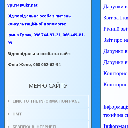
vpu14@ukr.net
Дарунки в
Відповідальна особа з питань
Звіт за І 
консультаційної допомоги:
Річний зві
Ірина Гулак, 096 744-93-21, 066 449-81-
Звіт про 
99
Дарунки в
Відповідальна особа за сайт:
Дарунки в
Юлія Жело, 068 062-62-94
Кошторис
Кошторис
МЕНЮ САЙТУ
LINK TO THE INFORMATION PAGE
Інформація
НМТ
технічна с
Інформаці
БЕЗПЕКА В ІНТЕРНЕТІ