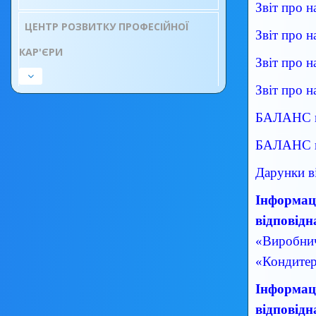
Звіт про 
ЦЕНТР РОЗВИТКУ ПРОФЕСІЙНОЇ
Звіт про 
КАР'ЄРИ
Звіт про 
Звіт про 
БАЛАНС н
БАЛАНС н
Дарунки ві
Інформаці
відповідн
«Виробнич
«Кондитер
Інформаці
відповідн