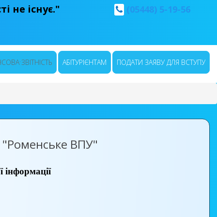
і не існує."
(05448) 5-19-56
СОВА ЗВІТНІСТЬ
АБІТУРІЄНТАМ
ПОДАТИ ЗАЯВУ ДЛЯ ВСТУПУ
Р "Роменське ВПУ"
ї інформації