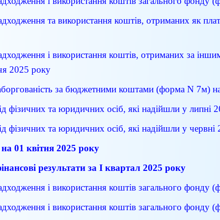
адходження і використання коштів загального фонду (ф
адходження та використання коштів, отриманих як плата
надходження і використання коштів, отриманих за інш
ччя 2025 року
заборгованість за бюджетними коштами (форма N 7м) н
ід фізичних та юридичних осіб, які надійшли у липні 
ід фізичних та юридичних осіб, які надійшли у червні
а 01 квітня 2025 року
фінансові результати за І квартал 2025 рок
у
адходження і використання коштів загального фонду (ф
адходження і використання коштів загального фонду (ф