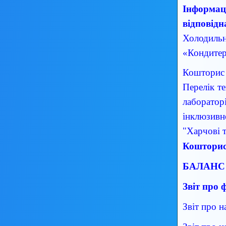
Інформаці
відповідн
Холодиль
«Кондитер
Кошторис 
Перелік те
лаборатор
інклюзивн
"Харчові 
Кошторис 
БАЛАНС н
Звіт про 
Звіт про н