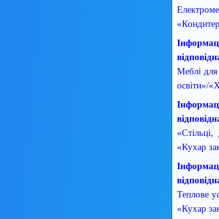
Електроме
«Кондитер
Інформаці
відповідн
Меблі для
освіти»/«
Інформаці
відповідн
«Стільці,
«Кухар за
Інформаці
відповідн
Теплове у
«Кухар за