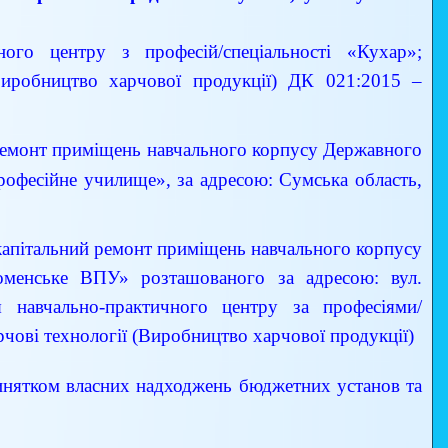
ного центру з професій/спеціальності «Кухар»;
(Виробництво харчової продукції) ДК 021:2015 –
 ремонт приміщень навчального корпусу Державного
рофесійне училище», за адресою: Сумська область,
капітальний ремонт приміщень навчального корпусу
Роменське ВПУ» розташованого за адресою: вул.
 навчально-практичного центру за професіями/
рчові технології (Виробництво харчової продукції)
инятком власних надходжень бюджетних установ та