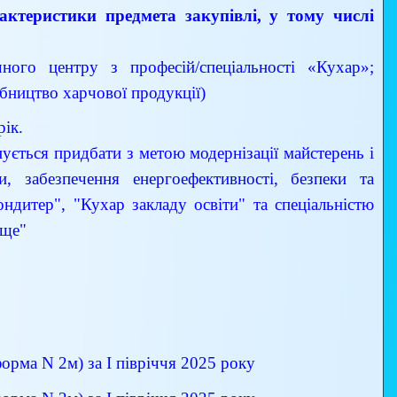
арактеристики предмета закупівлі, у тому числі
ного центру з професій/спеціальності «Кухар»;
бництво харчової продукції)
рік.
анується придбати з метою модернізації майстерень і
, забезпечення енергоефективності, безпеки та
ндитер", "Кухар закладу освіти" та спеціальністю
ище"
орма N 2м) за І півріччя 2025 року