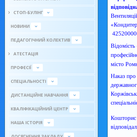
відповідн
СТОП-БУЛІНГ
Вентиляц
«Кондитер
НОВИНИ
42520000-
ПЕДАГОГІЧНИЙ КОЛЕКТИВ
Відомість
АТЕСТАЦІЯ
професійн
місто Ром
ПРОФЕСІЇ
Наказ про
СПЕЦІАЛЬНОСТІ
державно
Коржівсь
ДИСТАНЦІЙНЕ НАВЧАННЯ
спеціальн
КВАЛІФІКАЦІЙНИЙ ЦЕНТР
Кошторис 
НАША ІСТОРІЯ
відповідал
ДОСЯГНЕННЯ ЗАКЛАДУ