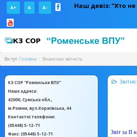
Наш девіз: "Хто не
A+
А
A-
Ви тут:
Головна
Фінансова звітність
Звітніс
КЗ СОР "Роменське ВПУ"
Наша адреса:
42000, Сумська обл.,
м.Ромни, вул.Коржівська, 44
Контактні телефони:
(05448) 5-12-71
Звіт за ІІ
Факс: (05448) 5-12-71