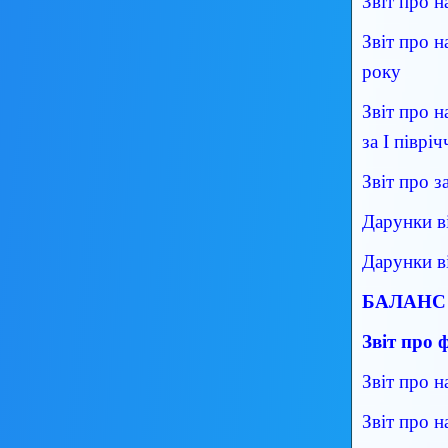
Звіт про н
Звіт про н
року
Звіт про 
за І піврі
Звіт про 
Дарунки в
Дарунки в
БАЛАНС н
Звіт про 
Звіт про н
Звіт про н