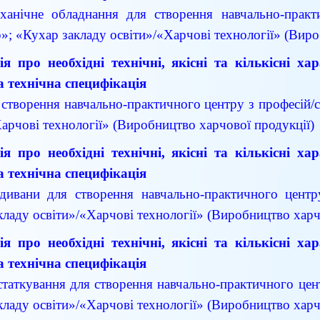
ханічне обладнання для створення навчально-практи
»; «Кухар закладу освіти»/«Харчові технології» (Виро
я про необхідні технічні, якісні та кількісні х
а технічна специфікація
 створення навчально-практичного центру з професій/
Харчові технології» (Виробництво харчової продукції)
я про необхідні технічні, якісні та кількісні х
а технічна специфікація
 дивани для створення навчально-практичного центр
кладу освіти»/«Харчові технології» (Виробництво харч
я про необхідні технічні, якісні та кількісні х
а технічна специфікація
статкування для створення навчально-практичного цен
кладу освіти»/«Харчові технології» (Виробництво харч