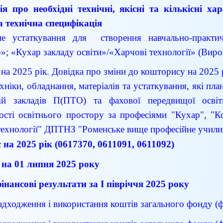
я про необхідні технічні, якісні та кількісні х
а технічна специфікація
не устаткування для створення навчально-практич
»; «Кухар закладу освіти»/«Харчові технології» (Виро
на 2025 рік. Довідка про зміни до кошторису на 2025 
хніки, обладнання, матеріалів та устаткування, які пл
ій закладів П(ПТО) та фахової передвищої освіти
ості освітнього простору за професіями "Кухар", "Ко
технології" ДПТНЗ "Роменське вище професійне учил
на 2025 рік (
0617370,
061109
1, 0611092
)
а 01 липня 2025 року
фінансові результати за І півріччя 2025 рок
у
адходження і використання коштів загального фонду (ф