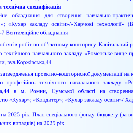
а технічна специфікація
ійне обладнання для створення навчально-практич
»; «Кухар закладу освіти»/«Харчові технології» 
7 Вентиляційне обладнання
 обсягів робіт по об’єктному кошторису. Капітальний
о-технічного навчального закладу «Роменське вище п
ни, вул.Коржівська,44
 затвердження проектно-кошторисної документації на 
го професійно- технічного навчального закладу «
ка,44 в м. Ромни, Сумської області на створення
істю «Кухар»; «Кондитер»; «Кухар закладу освіти»/ Ха
на 2025 рік. План спеціального фонду бюджету (за в
ьних випадків) на 2025 рік