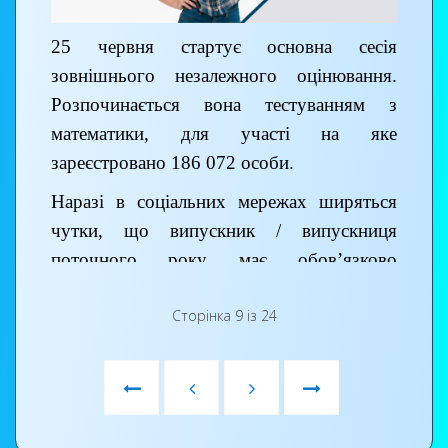
25 червня стартує основна сесія
зовнішнього незалежного оцінювання.
Розпочинається вона тестуванням з
математики, для участі на яке
зареєстровано 186 072 особи.
Наразі в соціальних мережах ширяться
чутки, що випускник / випускниця
поточного року має обов’язково
підтвердити свій намір узяти участь в
Сторінка 9 із 24
ЗНО, написавши відповідну заяву в
закладі освіти, у якому завершує здобуття
повної загальної середньої освіти.
Ми наголошуємо на тому, що для входу в
пункт тестування учасник / учасниця має