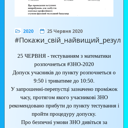
м.Ромни, вул. Коржівська, 44
та неодмінно стануть запорукою
тел.: (05448)5-12-71, 068-045-04-80
вагомих здобутків!
Щиро бажаємо вам, шановні
2020
25 Червня 2020
випускники, міцного здоров’я, успіхів
#Покажи_свій_найвищий_резуль
та особистих перемог!
Божого вам благословення, щедрої
25 ЧЕРВНЯ - тестуванням з математики
долі, вірних друзів, наснаги, оптимізму
розпочнеться
#ЗНО
-2020
та невичерпної енергії!
Допуск учасників до пункту розпочнеться о
Щасти вам у всьому! В добру путь!
9:50 і триватиме до 10:50.
У запрошенні-перепустці зазначено проміжок
часу, протягом якого учасникові ЗНО
З повагою, адміністрація, педагогічний
рекомендовано прибути до пункту тестування і
та учнівський колективи ДПТНЗ
пройти процедуру допуску.
«Роменське ВПУ»
Про безпечні умови ЗНО дивіться за