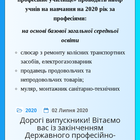
учнів на навчання на 2020 рік за
професіями:
на основі базової загальної середньої
освіти
слюсар з ремонту колісних транспортних
засобів, електрогазозварник
продавець продовольчих та
непродовольчих товарів;
муляр, монтажник санітарно-технічних
систем і устаткування;
кухар, кондитер.
2020
02 Липня 2020
Дорогі випускники! Вітаємо
на базі повної загальної середньої освіти
вас із закінченням
кухар;
Державного професійно-