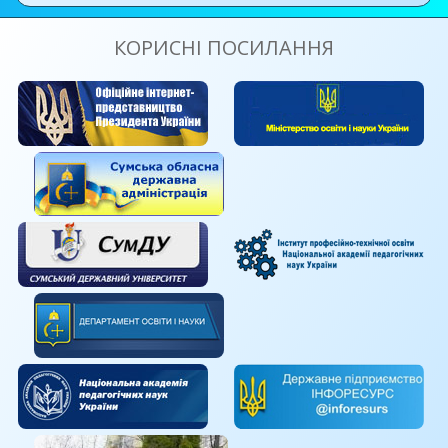
обов’язково подати три документи:
КОРИСНІ ПОСИЛАННЯ
оригінал Сертифіката зовнішнього
незалежного оцінювання;
паспорт або інший документ, серію (за
наявності) та номер якого зазначено у
Сертифікаті;
запрошення-перепустку для участі у
зовнішньому незалежному оцінюванні,
яке учасники мають самостійно
роздрукувати
з
інформаційної сторінки
.
Працівники пунктів тестування не будуть
вивчати наявність / відсутність заяви про
рішення учасника стосовно ДПА у формі
ЗНО, тому здобувачі повної загальної