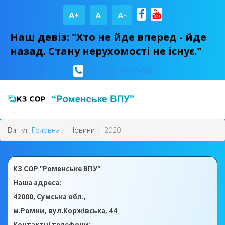
A+
А
A-
Наш девіз: "Хто не йде вперед - йде
назад. Стану нерухомості не існує."
(05448) 5-19-56
Ви тут:
Головна
Новини
2020
КЗ СОР "Роменське ВПУ"
Наша адреса:
42000, Сумська обл.,
м.Ромни, вул.Коржівська, 44