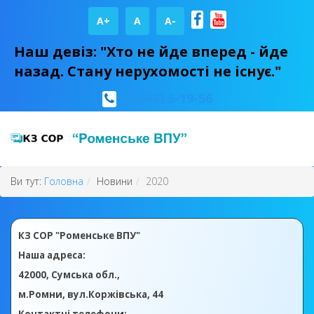
A+
А
A-
Наш девіз: "Хто не йде вперед - йде
назад. Стану нерухомості не існує."
(05448) 5-19-56
Ви тут:
Головна
Новини
2020
КЗ СОР "Роменське ВПУ"
Наша адреса:
42000, Сумська обл.,
м.Ромни, вул.Коржівська, 44